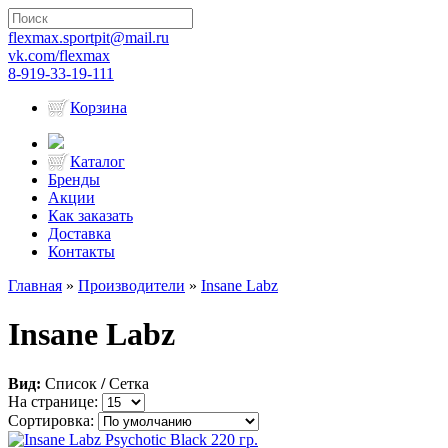
flexmax.sportpit@mail.ru
vk.com/flexmax
8-919-33-19-111
Корзина
Каталог
Бренды
Акции
Как заказать
Доставка
Контакты
Главная
»
Производители
»
Insane Labz
Insane Labz
Вид:
Список
/
Сетка
На странице:
Сортировка: