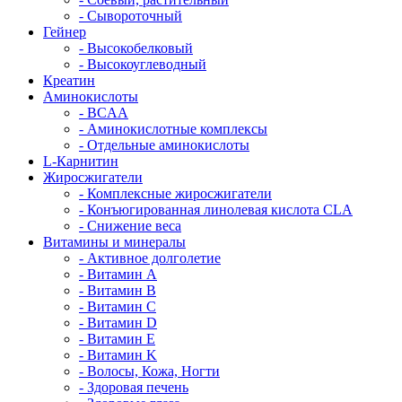
- Сывороточный
Гейнер
- Высокобелковый
- Высокоуглеводный
Креатин
Аминокислоты
- BCAA
- Аминокислотные комплексы
- Отдельные аминокислоты
L-Карнитин
Жиросжигатели
- Комплексные жиросжигатели
- Конъюгированная линолевая кислота CLA
- Снижение веса
Витамины и минералы
- Активное долголетие
- Витамин A
- Витамин B
- Витамин C
- Витамин D
- Витамин E
- Витамин K
- Волосы, Кожа, Ногти
- Здоровая печень