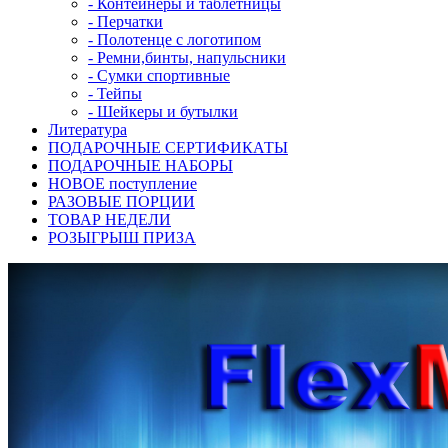
- Контейнеры и таблетницы
- Перчатки
- Полотенце с логотипом
- Ремни,бинты, напульсники
- Сумки спортивные
- Тейпы
- Шейкеры и бутылки
Литература
ПОДАРОЧНЫЕ СЕРТИФИКАТЫ
ПОДАРОЧНЫЕ НАБОРЫ
НОВОЕ поступление
РАЗОВЫЕ ПОРЦИИ
ТОВАР НЕДЕЛИ
РОЗЫГРЫШ ПРИЗА