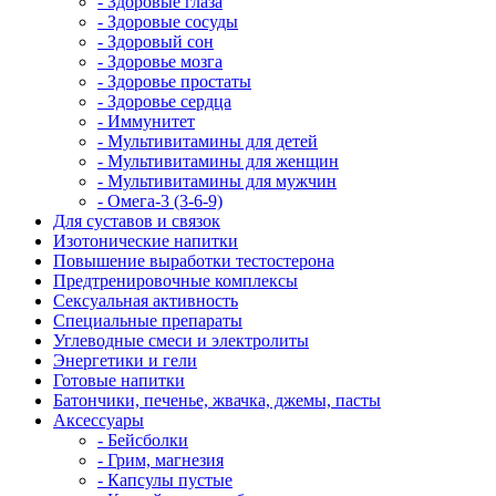
- Здоровые глаза
- Здоровые сосуды
- Здоровый сон
- Здоровье мозга
- Здоровье простаты
- Здоровье сердца
- Иммунитет
- Мультивитамины для детей
- Мультивитамины для женщин
- Мультивитамины для мужчин
- Омега-3 (3-6-9)
Для суставов и связок
Изотонические напитки
Повышение выработки тестостерона
Предтренировочные комплексы
Сексуальная активность
Специальные препараты
Углеводные смеси и электролиты
Энергетики и гели
Готовые напитки
Батончики, печенье, жвачка, джемы, пасты
Аксессуары
- Бейсболки
- Грим, магнезия
- Капсулы пустые