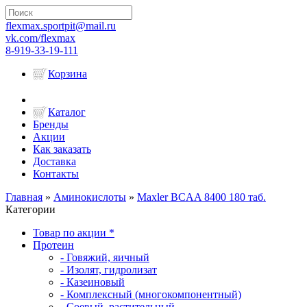
flexmax.sportpit@mail.ru
vk.com/flexmax
8-919-33-19-111
Корзина
Каталог
Бренды
Акции
Как заказать
Доставка
Контакты
Главная
»
Аминокислоты
»
Maxler BCAA 8400 180 таб.
Категории
Товар по акции *
Протеин
- Говяжий, яичный
- Изолят, гидролизат
- Казеиновый
- Комплексный (многокомпонентный)
- Соевый, растительный