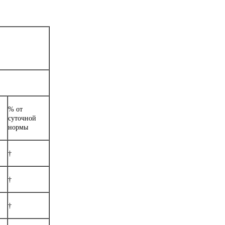
% от
суточной
нормы
†
†
†