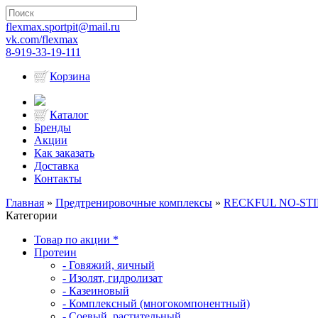
flexmax.sportpit@mail.ru
vk.com/flexmax
8-919-33-19-111
Корзина
Каталог
Бренды
Акции
Как заказать
Доставка
Контакты
Главная
»
Предтренировочные комплексы
»
RECKFUL NO-STIM P
Категории
Товар по акции *
Протеин
- Говяжий, яичный
- Изолят, гидролизат
- Казеиновый
- Комплексный (многокомпонентный)
- Соевый, растительный