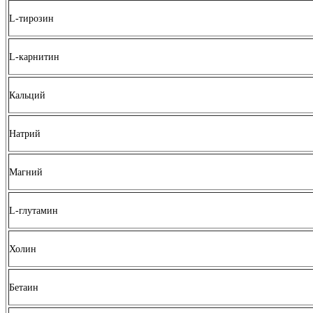
L-тирозин
L-карнитин
Кальций
Натрий
Магний
L-глутамин
Холин
Бетаин