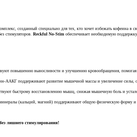
плекс, созданный специально для тех, кто хочет избежать кофеина в св
без стимуляторов.
Reckful No-Stim
обеспечивает необходимую поддержку
ствуют повышению выносливости и улучшению кровообращения, помогая 
ин-AАКГ поддерживают развитие мышечной массы и увеличение силы, о
ствуют быстрому восстановлению мышц, снижая мышечную боль и усталос
е минералы (кальций, магний) поддерживают общую физическую форму 
без лишнего стимулирования!