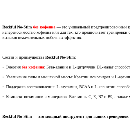
Reckful No-Stim
без кофеина
— это уникальный предтренировочный ком
непереносимостью кофеина или для тех, кто предпочитает тренировки 
вызывая нежелательных побочных эффектов.
Состав и преимущества
Reckful No-Stim
:
• Энергия
без кофеина
: Бета-аланин и L-цитруллин DL-малат способ
• Увеличение силы и мышечной массы: Креатин моногидрат и L-аргин
• Поддержка восстановления: L-глутамин, BCAA и L-карнитин способ
• Комплекс витаминов и минералов: Витамины C, E, B7 и B9, а такж
Reckful No-Stim — это мощный инструмент для ваших тренировок 