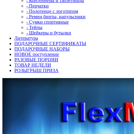
- Контейнеры и таблетницы
- Перчатки
- Полотенце с логотипом
- Ремни,бинты, напульсники
- Сумки спортивные
- Тейпы
- Шейкеры и бутылки
Литература
ПОДАРОЧНЫЕ СЕРТИФИКАТЫ
ПОДАРОЧНЫЕ НАБОРЫ
НОВОЕ поступление
РАЗОВЫЕ ПОРЦИИ
ТОВАР НЕДЕЛИ
РОЗЫГРЫШ ПРИЗА