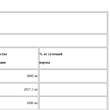
ство
% от суточной
рцию
нормы
3000 мг
2017,5 мг
1600 мг