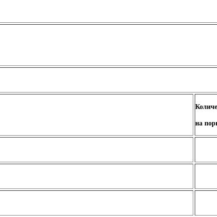
Количе
на по