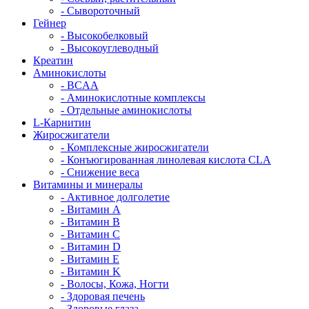
- Сывороточный
Гейнер
- Высокобелковый
- Высокоуглеводный
Креатин
Аминокислоты
- BCAA
- Аминокислотные комплексы
- Отдельные аминокислоты
L-Карнитин
Жиросжигатели
- Комплексные жиросжигатели
- Конъюгированная линолевая кислота CLA
- Снижение веса
Витамины и минералы
- Активное долголетие
- Витамин A
- Витамин B
- Витамин C
- Витамин D
- Витамин E
- Витамин K
- Волосы, Кожа, Ногти
- Здоровая печень
- Здоровые глаза